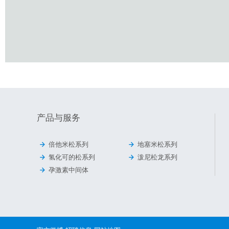
产品与服务


倍他米松系列
地塞米松系列


氢化可的松系列
泼尼松龙系列

孕激素中间体