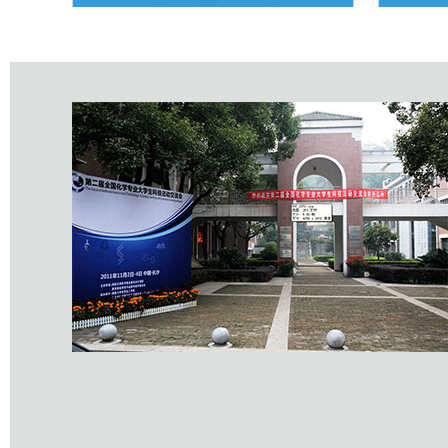
1
2
3
4
5
6
7
8
9
10
11
12
13
14
15
16
17
18
19
20
21
22
23
24
25
26
27
28
29
30
31
3