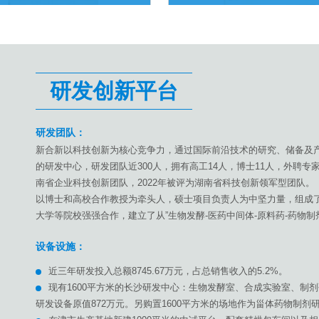
2
33
34
35
36
37
38
39
40
41
42
43
44
45
46
47
48
49
50
51
研发创新平台
研发团队：
新合新以科技创新为核心竞争力，通过国际前沿技术的研究、储备及产
的研发中心，研发团队近300人，拥有高工14人，博士11人，外聘专家
南省企业科技创新团队，2022年被评为湖南省科技创新领军型团队。
以博士和高校合作教授为牵头人，硕士项目负责人为中坚力量，组成
大学等院校强强合作，建立了从”生物发酵-医药中间体-原料药-药物
设备设施：
近三年研发投入总额8745.67万元，占总销售收入的5.2%。
现有1600平方米的长沙研发中心：生物发酵室、合成实验室、制
研发设备原值872万元。另购置1600平方米的场地作为甾体药物制剂