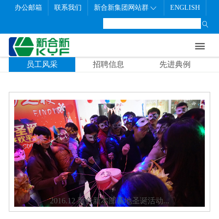
办公邮箱
联系我们
新合新集团网站群
ENGLISH

首页
走进新合新
新闻中心
研发制造
联系我们
社会责任
职业发展


公司概况
公司新闻
生产制造
联系方式
员工风采
员工风采
招聘信息
先进典例
企业文化
展会信息
质量管理
在线留言
招聘信息
发展历程
公示信息
研发中心
先进典例
公司架构
企业荣誉
2016.12 新合新本部基地圣诞活动...