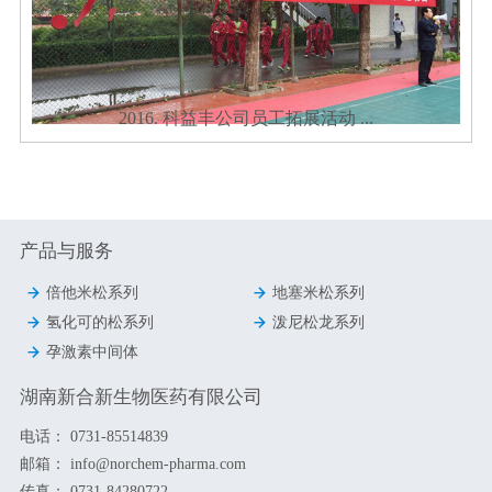
2016. 科益丰公司员工拓展活动 ...
产品与服务


倍他米松系列
地塞米松系列


氢化可的松系列
泼尼松龙系列

孕激素中间体
湖南新合新生物医药有限公司
电话：
0731-85514839
邮箱：
info@norchem-pharma.com
传真：
0731-84280722