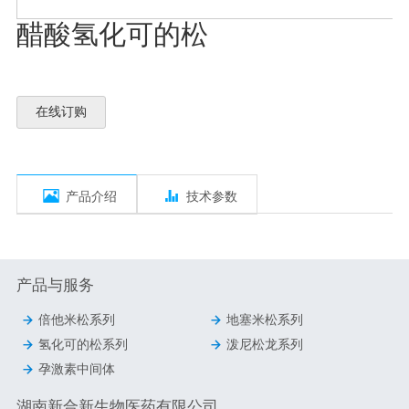
醋酸氢化可的松
在线订购


产品介绍
技术参数
产品与服务


倍他米松系列
地塞米松系列


氢化可的松系列
泼尼松龙系列

孕激素中间体
湖南新合新生物医药有限公司