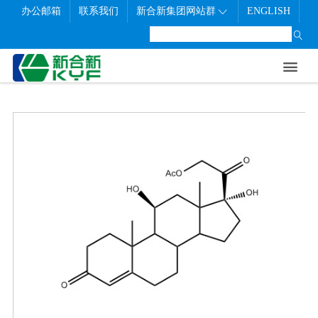
办公邮箱
联系我们
新合新集团网站群
ENGLISH

首页
走进新合新
新闻中心
研发制造
联系我们
社会责任
职业发展


公司概况
公司新闻
生产制造
联系方式
员工风采
企业文化
展会信息
质量管理
在线留言
招聘信息
发展历程
公示信息
研发中心
先进典例
公司架构
企业荣誉