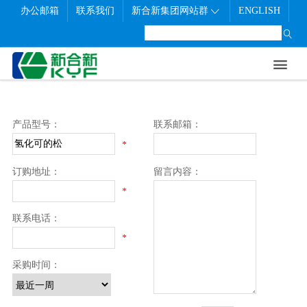
办公邮箱
联系我们
新合新集团网站群
ENGLISH

首页
走进新合新
新闻中心
研发制造
联系我们
社会责任
职业发展


公司概况
公司新闻
生产制造
联系方式
员工风采
企业文化
展会信息
质量管理
在线留言
招聘信息
发展历程
公示信息
研发中心
先进典例
产品型号：
联系邮箱：
*
公司架构
订购地址：
留言内容：
企业荣誉
*
联系电话：
*
采购时间：