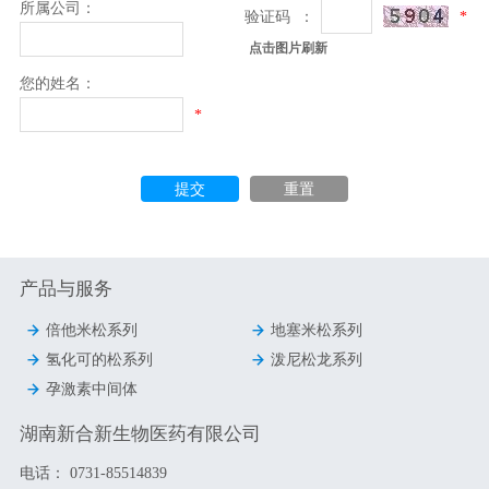
所属公司：
验证码 ：
*
点击图片刷新
您的姓名：
*
提交
重置
产品与服务


倍他米松系列
地塞米松系列


氢化可的松系列
泼尼松龙系列

孕激素中间体
湖南新合新生物医药有限公司
电话：
0731-85514839