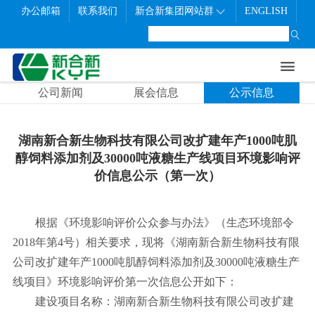
办公邮箱
联系我们
新合新集团网站群
ENGLISH

首页
走进新合新
新闻中心
研发制造
联系我们
社会责任
职业发展


公司概况
公司新闻
生产制造
联系方式
员工风采
公司新闻
展会信息
公示信息
企业文化
展会信息
质量管理
在线留言
招聘信息
发展历程
公示信息
研发中心
先进典例
湖南新合新生物科技有限公司改扩建年产1000吨肌
醇饲料添加剂及30000吨液糖生产线项目环境影响评
公司架构
价信息公示（第一次）
企业荣誉
根据《环境影响评价公众参与办法》（生态环境部令
2018年第4号）相关要求，现将《湖南新合新生物科技有限
公司改扩建年产1000吨肌醇饲料添加剂及30000吨液糖生产
线项目》环境影响评价第一次信息公开如下：
建设项目名称：湖南新合新生物科技有限公司改扩建