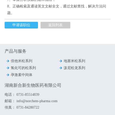
8、正确检索及通读英文文献全文，通过文献查找，解决方法问
题。
申请该职位
返回列表
产品与服务


倍他米松系列
地塞米松系列


氢化可的松系列
泼尼松龙系列

孕激素中间体
湖南新合新生物医药有限公司
电话：
0731-85514839
邮箱：
info@norchem-pharma.com
传真：
0731-84280722